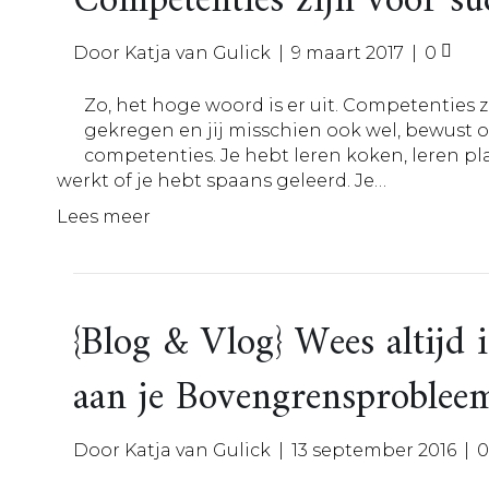
Competenties zijn voor su
Door
Katja van Gulick
|
9 maart 2017
|
0
Zo, het hoge woord is er uit. Competenties z
gekregen en jij misschien ook wel, bewust o
competenties. Je hebt leren koken, leren p
werkt of je hebt spaans geleerd. Je…
Lees meer
{Blog & Vlog} Wees altijd
aan je Bovengrensproblee
Door
Katja van Gulick
|
13 september 2016
|