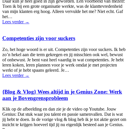
Daar kun je heel goed in zijn geworden. Een voorbeeld van mezelf:
Toen ik bij een grote organisatie werkte, was de klanttevredenheid
van mijn klanten erg hoog. Alleen vervulde het me? Niet echt. Gaf
het…
Lees verder
→
Competenties zijn voor suckers
Zo, het hoge woord is er uit. Competenties zijn voor suckers. Ik heb
zo’n hekel aan die term gekregen en jij misschien ook wel, bewust
of onbewust. Je bent vast heel vaardig in wat competenties. Je hebt
leren koken, leren plannen voor je werk omdat je met projecten
werkt of je hebt spaans geleerd. Je…
Lees verder
→
{Blog & Vlog} Wees altijd in je Genius Zone: Werk
aan je Bovengrensprobleem
Klik op de afbeelding en dan zie je de video op Youtube. Jouw
Genius: Dat stuk waar jou talent en passie samenvallen. Dat is wat
jij hebt te doen. In de vorige vlog & blog heb ik je tot aktie gezet om
inzicht te krijgen hoeveel tijd jij nu eigenlijk besteed aan je Genius.