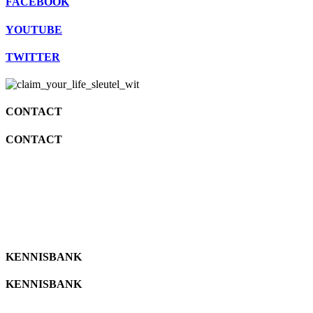
FACEBOOK
YOUTUBE
TWITTER
CONTACT
CONTACT
info@katjavangulick.nl
06 25085971
info@katjavangulick.nl
06 25085971
KENNISBANK
KENNISBANK