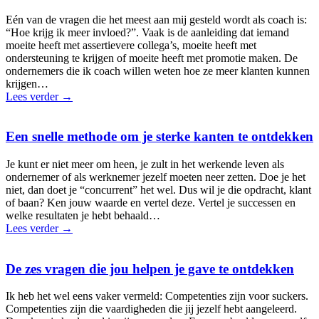
Eén van de vragen die het meest aan mij gesteld wordt als coach is:
“Hoe krijg ik meer invloed?”. Vaak is de aanleiding dat iemand
moeite heeft met assertievere collega’s, moeite heeft met
ondersteuning te krijgen of moeite heeft met promotie maken. De
ondernemers die ik coach willen weten hoe ze meer klanten kunnen
krijgen…
Lees verder
→
Een snelle methode om je sterke kanten te ontdekken
Je kunt er niet meer om heen, je zult in het werkende leven als
ondernemer of als werknemer jezelf moeten neer zetten. Doe je het
niet, dan doet je “concurrent” het wel. Dus wil je die opdracht, klant
of baan? Ken jouw waarde en vertel deze. Vertel je successen en
welke resultaten je hebt behaald…
Lees verder
→
De zes vragen die jou helpen je gave te ontdekken
Ik heb het wel eens vaker vermeld: Competenties zijn voor suckers.
Competenties zijn die vaardigheden die jij jezelf hebt aangeleerd.