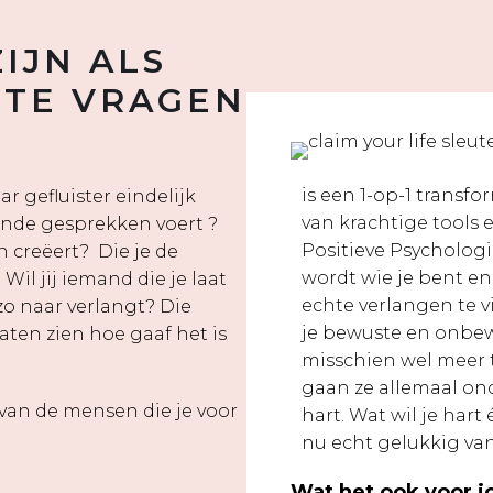
ZIJN ALS
STE VRAGEN
is een 1-op-1 trans
ar gefluister eindelijk
van krachtige tools 
ande gesprekken voert ?
Positieve Psychologie
n creëert? Die je de
wordt wie je bent en w
il jij iemand die je laat
echte verlangen te vi
zo naar verlangt? Die
je bewuste en onbew
laten zien hoe gaaf het is
misschien wel meer
gaan ze allemaal ond
 van de mensen die je voor
hart. Wat wil je hart
nu echt gelukkig va
Wat het ook voor jo