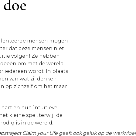
 doe
etalenteerde mensen mogen
hter dat deze mensen niet
tuïtie volgen! Ze hebben
e ideeën om met de wereld
r iedereen wordt. In plaats
men van wat zij denken
en op zichzelf om het maar
 hart en hun intuïtieve
et kleine spel, terwijl de
nodig is in de wereld.
apstraject Claim your Life geeft ook geluk op de werkvloe