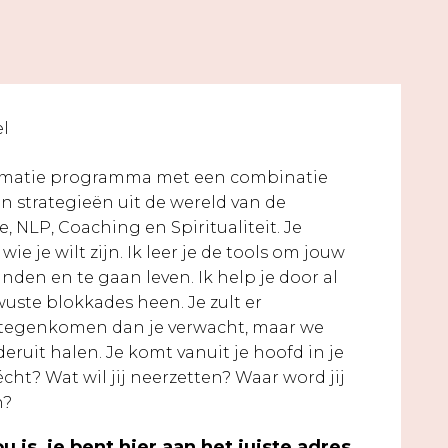
formatie programma met een combinatie
en strategieën uit de wereld van de
, NLP, Coaching en Spiritualiteit. Je
ie je wilt zijn. Ik leer je de tools om jouw
nden en te gaan leven. Ik help je door al
uste blokkades heen. Je zult er
 tegenkomen dan je verwacht, maar we
eruit halen. Je komt vanuit je hoofd in je
 écht? Wat wil jij neerzetten? Waar word jij
n?
u is, je bent hier aan het juiste adres