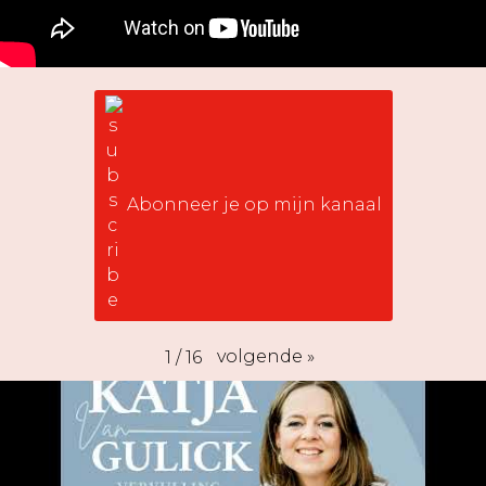
Abonneer je op mijn kanaal
volgende
»
1
/
16