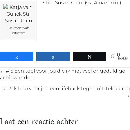
Stil – Susan Cain (via Amazon.nl)
De kracht van
introvert
0
Share
Share
Tweet
SHARES
Posts
← #15 Een tool voor jou die ik met veel ongeduldige
achievers doe
navigation
#17 Ik heb voor jou een lifehack tegen uitstelgedrag
→
Laat een reactie achter