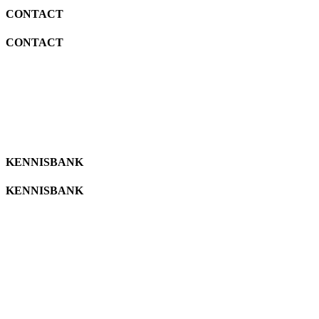
CONTACT
CONTACT
info@katjavangulick.nl
06 25085971
info@katjavangulick.nl
06 25085971
KENNISBANK
KENNISBANK
MBTI
MBTI
© Katja van Gulick. Site door
Online Precision
- Branding door
Studio
Wouke Boog
-
Algemene voorwaarden
Privacyverklaring