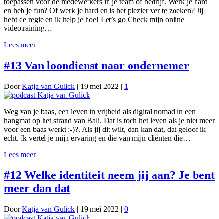
toepassen voor de medewerkers in je team of bedrijf. Werk je hard
en heb je fun? Of werk je hard en is het plezier ver te zoeken? Jij
hebt de regie en ik help je hoe! Let’s go Check mijn online
videotraining…
Lees meer
#13 Van loondienst naar ondernemer
Door
Katja van Gulick
|
19 mei 2022
|
1
Weg van je baas, een leven in vrijheid als digital nomad in een
hangmat op het strand van Bali. Dat is toch het leven als je niet meer
voor een baas werkt :-)?. Als jij dit wilt, dan kan dat, dat geloof ik
echt. Ik vertel je mijn ervaring en die van mijn cliënten die…
Lees meer
#12 Welke identiteit neem jij aan? Je bent
meer dan dat
Door
Katja van Gulick
|
19 mei 2022
|
0