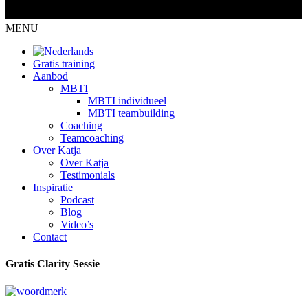
MENU
Gratis training
Aanbod
MBTI
MBTI individueel
MBTI teambuilding
Coaching
Teamcoaching
Over Katja
Over Katja
Testimonials
Inspiratie
Podcast
Blog
Video’s
Contact
Gratis Clarity Sessie