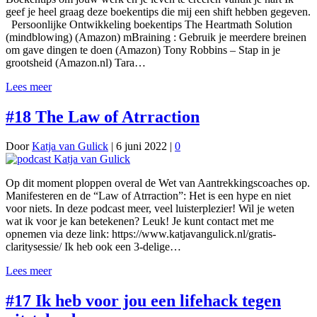
geef je heel graag deze boekentips die mij een shift hebben gegeven.
Persoonlijke Ontwikkeling boekentips The Heartmath Solution
(mindblowing) (Amazon) mBraining : Gebruik je meerdere breinen
om gave dingen te doen (Amazon) Tony Robbins – Stap in je
grootsheid (Amazon.nl) Tara…
Lees meer
#18 The Law of Atrraction
Door
Katja van Gulick
|
6 juni 2022
|
0
Op dit moment ploppen overal de Wet van Aantrekkingscoaches op.
Manifesteren en de “Law of Atrraction”: Het is een hype en niet
voor niets. In deze podcast meer, veel luisterplezier! Wil je weten
wat ik voor je kan betekenen? Leuk! Je kunt contact met me
opnemen via deze link: https://www.katjavangulick.nl/gratis-
claritysessie/ Ik heb ook een 3-delige…
Lees meer
#17 Ik heb voor jou een lifehack tegen