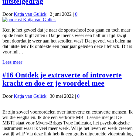
uitstelgedrag
Door
Katja van Gulick
|
2 juni 2022
|
0
Ken je het gevoel dat je naar de sportschool zou gaan en toch maar
op de bank blijft zitten? Dat je ineens weer een half uur tijd kwijt
bent doordat je weer aan het scrollen was? Dat gevoel van balen na
dat uitstellen? Ik ontdekte een paar jaar geleden deze lifehack. Dit is
voor mij…
Lees meer
#16 Ontdek je extraverte of introverte
kracht en doe er je voordeel mee
Door
Katja van Gulick
|
30 mei 2022
|
0
Er zijn zoveel vooroordelen over introverte en extraverte mensen. Ik
wil die weghalen. Ik doe een verkorte MBTI-sessie met je! De
MBTI staat voor Myers-Briggs Type Indicator, het psychologische
instrument waar ik veel meer werk. Wil je het leven en werk creëren
wat jij wilt? Via deze link heb ik een gratis uitgebreide videotraining