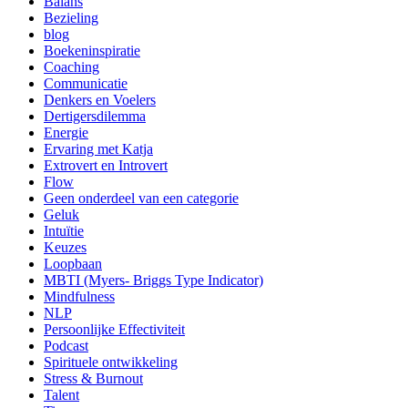
Balans
Bezieling
blog
Boekeninspiratie
Coaching
Communicatie
Denkers en Voelers
Dertigersdilemma
Energie
Ervaring met Katja
Extrovert en Introvert
Flow
Geen onderdeel van een categorie
Geluk
Intuïtie
Keuzes
Loopbaan
MBTI (Myers- Briggs Type Indicator)
Mindfulness
NLP
Persoonlijke Effectiviteit
Podcast
Spirituele ontwikkeling
Stress & Burnout
Talent