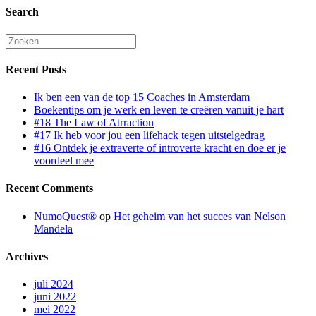
Search
Recent Posts
Ik ben een van de top 15 Coaches in Amsterdam
Boekentips om je werk en leven te creëren vanuit je hart
#18 The Law of Atrraction
#17 Ik heb voor jou een lifehack tegen uitstelgedrag
#16 Ontdek je extraverte of introverte kracht en doe er je
voordeel mee
Recent Comments
NumoQuest®
op
Het geheim van het succes van Nelson
Mandela
Archives
juli 2024
juni 2022
mei 2022