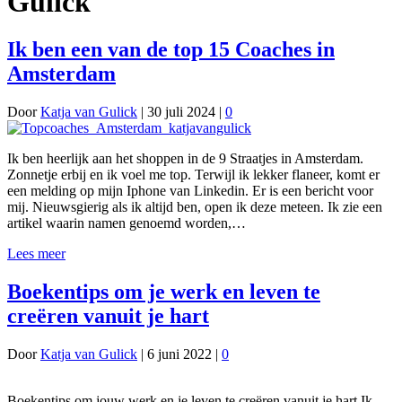
Gulick
Ik ben een van de top 15 Coaches in
Amsterdam
Door
Katja van Gulick
|
30 juli 2024
|
0
Ik ben heerlijk aan het shoppen in de 9 Straatjes in Amsterdam.
Zonnetje erbij en ik voel me top. Terwijl ik lekker flaneer, komt er
een melding op mijn Iphone van Linkedin. Er is een bericht voor
mij. Nieuwsgierig als ik altijd ben, open ik deze meteen. Ik zie een
artikel waarin namen genoemd worden,…
Lees meer
Boekentips om je werk en leven te
creëren vanuit je hart
Door
Katja van Gulick
|
6 juni 2022
|
0
Boekentips om jouw werk en je leven te creëren vanuit je hart Ik