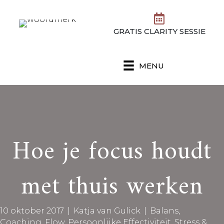
GRATIS CLARITY SESSIE
MENU
Hoe je focus houdt
met thuis werken
10 oktober 2017
|
Katja van Gulick
|
Balans
,
Coaching
,
Flow
,
Persoonlijke Effectiviteit
,
Stress &