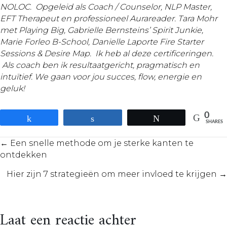
NOLOC. Opgeleid als Coach
/ Counselor, NLP Master,
EFT Therapeut en professioneel Aurareader. Tara Mohr
met Playing Big, Gabrielle Bernsteins’ Spirit Junkie,
Marie Forleo B-School, Danielle Laporte Fire Starter
Sessions & Desire Map. Ik heb al deze certificeringen.
Als coach ben ik resultaatgericht, pragmatisch en
intuïtief. We gaan voor jou succes, flow, energie
en
geluk!
0
Share
Share
Tweet
SHARES
Posts
← Een snelle methode om je sterke kanten te
ontdekken
navigation
Hier zijn 7 strategieën om meer invloed te krijgen →
Laat een reactie achter