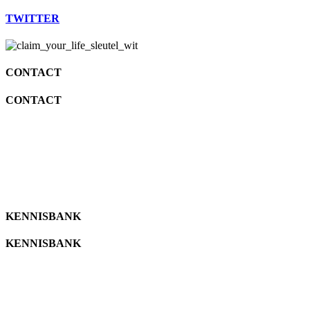
TWITTER
CONTACT
CONTACT
info@katjavangulick.nl
06 25085971
info@katjavangulick.nl
06 25085971
KENNISBANK
KENNISBANK
MBTI
MBTI