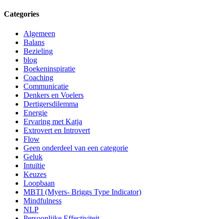
Categories
Algemeen
Balans
Bezieling
blog
Boekeninspiratie
Coaching
Communicatie
Denkers en Voelers
Dertigersdilemma
Energie
Ervaring met Katja
Extrovert en Introvert
Flow
Geen onderdeel van een categorie
Geluk
Intuïtie
Keuzes
Loopbaan
MBTI (Myers- Briggs Type Indicator)
Mindfulness
NLP
Persoonlijke Effectiviteit