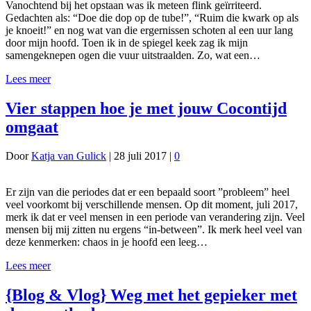
Vanochtend bij het opstaan was ik meteen flink geïrriteerd.
Gedachten als: “Doe die dop op de tube!”, “Ruim die kwark op als
je knoeit!” en nog wat van die ergernissen schoten al een uur lang
door mijn hoofd. Toen ik in de spiegel keek zag ik mijn
samengeknepen ogen die vuur uitstraalden. Zo, wat een…
Lees meer
Vier stappen hoe je met jouw Cocontijd
omgaat
Door
Katja van Gulick
|
28 juli 2017
|
0
Er zijn van die periodes dat er een bepaald soort ”probleem” heel
veel voorkomt bij verschillende mensen. Op dit moment, juli 2017,
merk ik dat er veel mensen in een periode van verandering zijn. Veel
mensen bij mij zitten nu ergens “in-between”. Ik merk heel veel van
deze kenmerken: chaos in je hoofd een leeg…
Lees meer
{Blog & Vlog} Weg met het gepieker met