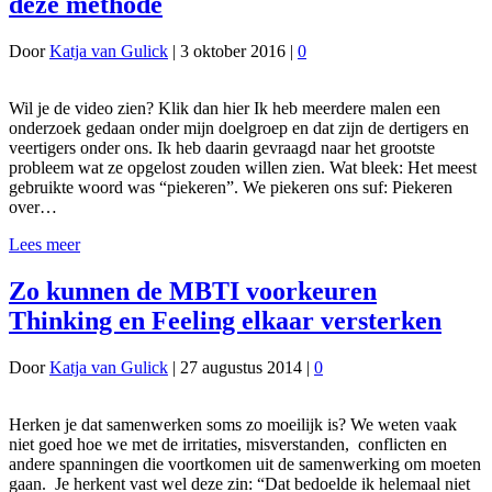
deze methode
Door
Katja van Gulick
|
3 oktober 2016
|
0
Wil je de video zien? Klik dan hier Ik heb meerdere malen een
onderzoek gedaan onder mijn doelgroep en dat zijn de dertigers en
veertigers onder ons. Ik heb daarin gevraagd naar het grootste
probleem wat ze opgelost zouden willen zien. Wat bleek: Het meest
gebruikte woord was “piekeren”. We piekeren ons suf: Piekeren
over…
Lees meer
Zo kunnen de MBTI voorkeuren
Thinking en Feeling elkaar versterken
Door
Katja van Gulick
|
27 augustus 2014
|
0
Herken je dat samenwerken soms zo moeilijk is? We weten vaak
niet goed hoe we met de irritaties, misverstanden, conflicten en
andere spanningen die voortkomen uit de samenwerking om moeten
gaan. Je herkent vast wel deze zin: “Dat bedoelde ik helemaal niet