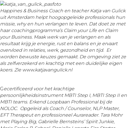
Happines & Business Coach en teacher Katja van Gulick
uit Amsterdam helpt hoogopgeleide professionals hun
missie, why en hun verlangen te leven. Dat doet ze met
haar coachingprogramma’s Claim your Life en Claim
your Business. Maak werk van je verlangen en als
resultaat krijg je energie, rust en balans en je ervaart
overvloed in relaties, werk, gezondheid en tijd. Er
worden bewuste keuzes gemaakt. De omgeving ziet ze
als zelfverzekerd en krachtig met een duidelijke eigen
koers
. Zie www.katjavangulick.nl
G
ecertificeerd voor het krachtige
persoonlijkheidsinstrument MBTI Step I, MBTI Step II en
MBTI teams. Erkend Loopbaan Professional bij de
NOLOC. Opgeleid als Coach
/ Counselor, NLP Master,
EFT Therapeut en professioneel Aurareader. Tara Mohr
met Playing Big, Gabrielle Bernsteins’ Spirit Junkie,