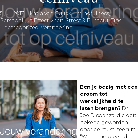
5 juli 2017
|
Katja van Gulick
|
Mindfulness
,
Persoonlijke Effectiviteit
,
Stress & Burnout
,
Tips
,
Uncategorized
,
Verandering
Ben je bezig met een
droom tot
werkelijkheid te
laten brengen?
Dr
Joe Dispenza, die ooit
bekend geworden
door de must-see film
“What the bleep do