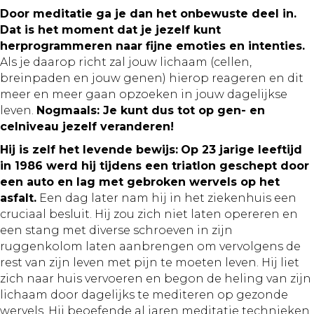
Door meditatie ga je dan het onbewuste deel in.
Dat is het moment dat je jezelf kunt
herprogrammeren naar fijne emoties en intenties.
Als je daarop richt zal jouw lichaam (cellen,
breinpaden en jouw genen) hierop reageren en dit
meer en meer gaan opzoeken in jouw dagelijkse
leven.
Nogmaals: Je kunt dus tot op gen- en
celniveau jezelf veranderen!
Hij is zelf het levende bewijs:
Op 23 jarige leeftijd
in 1986 werd hij tijdens een triatlon geschept door
een auto en lag met gebroken wervels op het
asfalt.
Een dag later nam hij in het ziekenhuis een
cruciaal besluit. Hij zou zich niet laten opereren en
een stang met diverse schroeven in zijn
ruggenkolom laten aanbrengen om vervolgens de
rest van zijn leven met pijn te moeten leven. Hij liet
zich naar huis vervoeren en begon de heling van zijn
lichaam door dagelijks te mediteren op gezonde
wervels. Hij beoefende al jaren meditatie technieken