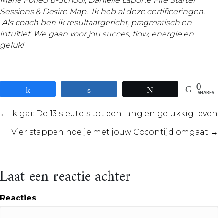
Marie Forleo B-School, Danielle Laporte Fire Starter
Sessions & Desire Map. Ik heb al deze certificeringen.
Als coach ben ik resultaatgericht, pragmatisch en
intuïtief. We gaan voor jou succes, flow, energie
en
geluk!
0
Share
Share
Tweet
SHARES
Posts
← Ikigai: De 13 sleutels tot een lang en gelukkig leven
Vier stappen hoe je met jouw Cocontijd omgaat →
navigation
Laat een reactie achter
Reacties