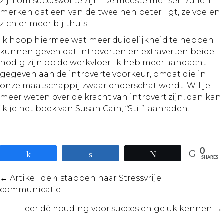
zijn om succesvol te zijn. De meeste mensen zullen
merken dat een van de twee hen beter ligt, ze voelen
zich er meer bij thuis.
Ik hoop hiermee wat meer duidelijkheid te hebben
kunnen geven dat introverten en extraverten beide
nodig zijn op de werkvloer. Ik heb meer aandacht
gegeven aan de introverte voorkeur, omdat die in
onze maatschappij zwaar onderschat wordt. Wil je
meer weten over de kracht van introvert zijn, dan kan
ik je het boek van Susan Cain, “Stil”, aanraden.
0
Share
Share
Tweet
SHARES
Posts
← Artikel: de 4 stappen naar Stressvrije
communicatie
navigation
Leer dè houding voor succes en geluk kennen →