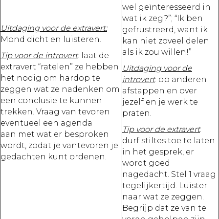
wel geïnteresseerd in
wat ik zeg?”; “Ik ben
Uitdaging voor de extravert:
gefrustreerd, want ik
Mond dicht en luisteren.
kan niet zoveel delen
als ik zou willen!”
Tip voor de introvert
: laat de
extravert “ratelen” ze hebben
Uitdaging voor de
het nodig om hardop te
introvert
: op anderen
zeggen wat ze nadenken om
afstappen en over
een conclusie te kunnen
jezelf en je werk te
trekken. Vraag van tevoren
praten.
eventueel een agenda
Tip voor de extravert
:
aan met wat er besproken
durf stiltes toe te laten
wordt, zodat je vantevoren je
in het gesprek, er
gedachten kunt ordenen.
wordt goed
nagedacht. Stel 1 vraag
tegelijkertijd. Luister
naar wat ze zeggen.
Begrijp dat ze van te