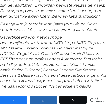
zijn de resultaten. Er worden bewuste keuzes gemaakt.
De omgeving ziet ze als zelfverzekerd en krachtig met
een duidelijke eigen koers
. Zie www.katjavangulick.nl
Bij Katja kun je terecht voor Claim your Life en Claim
your Business (als jij werk van je giften gaat maken!)
G
ecertificeerd voor het krachtige
persoonlijkheidsinstrument MBTI Step I, MBTI Step II en
MBTI teams. Erkend Loopbaan Professional bij de
NOLOC. Opgeleid als Coach
/ Counselor, NLP Master,
EFT Therapeut en professioneel Aurareader. Tara Mohr
met Playing Big, Gabrielle Bernsteins’ Spirit Junkie,
Marie Forleo B-School, Danielle Laporte Fire Starter
Sessions & Desire Map: Ik heb al deze certificeringen. Als
coach ben ik resultaatgericht, pragmatisch en intuïtief.
We gaan voor jou succes, flow, energie
en geluk!
0
Share
Share
Tweet
SHARES