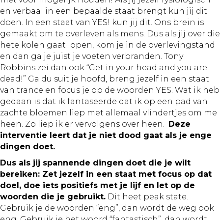
en verbaal in een bepaalde staat brengt kun jij dit
doen. In een staat van YES! kun jij dit. Ons brein is
gemaakt om te overleven als mens. Dus als jij over die
hete kolen gaat lopen, kom je in de overlevingstand
en dan ga je juist je voeten verbranden. Tony
Robbins zei dan ook “Get in your head and you are
dead!” Ga du suit je hoofd, breng jezelf in een staat
van trance en focus je op de woorden YES. Wat ik heb
gedaan is dat ik fantaseerde dat ik op een pad van
zachte bloemen liep met allemaal vlindertjes om me
heen. Zo liep ik er vervolgens over heen.
Deze
interventie leert dat je niet dood gaat als je enge
dingen doet.
Dus als jij spannende dingen doet die je wilt
bereiken: Zet jezelf in een staat met focus op dat
doel, doe iets positiefs met je lijf en let op de
woorden die je gebruikt.
Dit heet peak state.
Gebruik je de woorden “eng”, dan wordt de weg ook
eng. Gebruik je het woord “fantastisch”, dan wordt