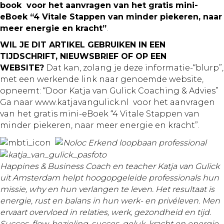
book voor het aanvragen van het gratis mini-
eBoek “4 Vitale Stappen van minder piekeren, naar
meer
energie
en kracht”
.
WIL JE DIT ARTIKEL GEBRUIKEN IN EEN
TIJDSCHRIFT, NIEUWSBRIEF OF OP EEN
WEBSITE?
Dat kan, zolang je deze informatie-“blurp”,
met een werkende link
naar genoemde website,
opneemt: “Door Katja van Gulick Coaching
& Advies”
Ga naar www.katjavangulick.nl voor het aanvragen
van het gratis mini-eBoek “4 Vitale Stappen van
minder piekeren, naar meer energie en kracht”.
Happines & Business Coach en teacher Katja van Gulick
uit Amsterdam helpt hoogopgeleide professionals hun
missie, why en hun verlangen te leven. Het resultaat is
energie, rust en balans in hun werk- en privéleven. Men
ervaart overvloed in relaties, werk, gezondheid en tijd.
Succes, flow, bezieling, succes, geluk, kracht en energie