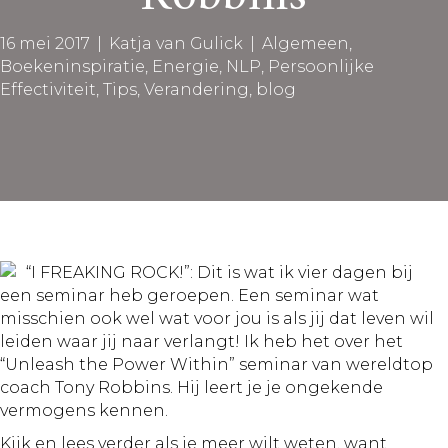
16 mei 2017
|
Katja van Gulick
|
Algemeen
,
Boekeninspiratie
,
Energie
,
NLP
,
Persoonlijke
Effectiviteit
,
Tips
,
Verandering
,
blog
“I FREAKING ROCK!”: Dit is wat ik vier dagen bij
een seminar heb geroepen. Een seminar wat
misschien ook wel wat voor jou is als jij dat leven wil
leiden waar jij naar verlangt! Ik heb het over het
“Unleash the Power Within” seminar van wereldtop
coach Tony Robbins. Hij leert je je ongekende
vermogens kennen.
Kijk en lees verder als je meer wilt weten, want