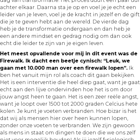
dag van transformatie. Het proces duurt een paar uur
achter elkaar. Daarna sta je op en voel je je echt een
leider van je leven, voel je de kracht in jezelf en de gift
die je te geven hebt aan de wereld. De vierde dag
heb je de transformatie ondergaan en dan heb je
een andere mindset en gedrag nodig om dan ook
echt die leider te zijn van je eigen leven.
Het meest opvallende voor mij in dit event was de
Firewalk. Ik dacht een beetje cynisch: “Leuk, we
gaan met 10.000 man over een firewalk lopen”.
Ik
ben het vanuit mijn rol als coach dit gaan bekijken.
Het is een interventie die heel diep gaat, want je gaat
echt aan den lijve ondervinden hoe het is om door
jouw angst heen te gaan. Het is een zeer reële angst,
want je loopt over 1500 tot 2000 graden Celcius hete
kolen. Je kunt je voeten verbranden. Hoe bizar is het
dat wij als mensen hier over heen kunnen lopen,
zonder onze voeten te verbranden. We zijn gewoon
als mens in staat om dingen te doen die we ons zelf
niet voor mogelijk houden! Als jij jezelf fysiologisch