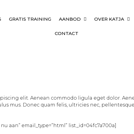
GRATIS TRAINING
AANBOD
OVER KATJA
CONTACT
ipiscing elit. Aenean commodo ligula eget dolor. Ae
lus mus. Donec quam felis, ultricies nec, pellentesqu
 nu aan” email_type=”html” list_id=04fc7a700a]