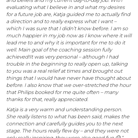
and beliefs and my current day-to-day job. With
evaluating what I believe in and what my desires
for a future job are, Katja guided me to actually find
a direction and to really express what I want –
which I was sure that I didn’t know before.
I am so
much happier in my job now as I know where it will
lead me to and why it is important for me to do it
well. Main goal of the coaching session fully
achieved!
It was very personal – although I had
trouble in the beginning to really open up, talking
to you was a real relief at times and brought out
things that I would have never have thought about
before.
I also know that we over-stretched the hour
that Philips booked for me quite often – many
thanks for that, really appreciated.
Katja is a very warm and understanding person.
She really listens to what has been said, makes the
connection and carefully guides you to the next
stage. The hours really flew by – and they were not
only really inspiring, they were also good fun 🙂 “