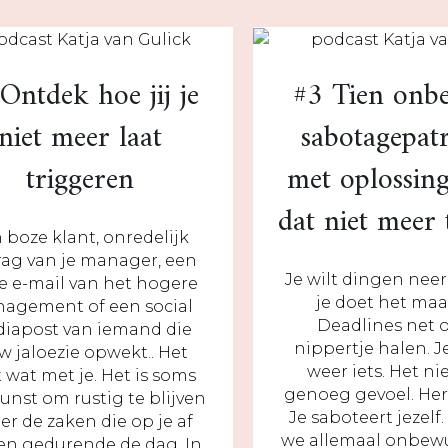
Ontdek hoe jij je
#3 Tien onb
niet meer laat
sabotagepat
triggeren
met oplossin
dat niet meer
 boze klant, onredelijk
ag van je manager, een
Je wilt dingen nee
e e-mail van het hogere
je doet het maar
agement of een social
Deadlines net 
iapost van iemand die
nippertje halen. J
w jaloezie opwekt.. Het
weer iets. Het ni
 wat met je. Het is soms
genoeg gevoel. He
unst om rustig te blijven
Je saboteert jezelf
er de zaken die op je af
we allemaal onbewu
n gedurende de dag. In