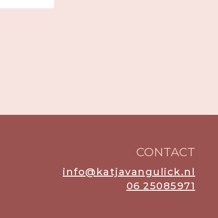
CONTACT
info@katjavangulick.nl
06 25085971