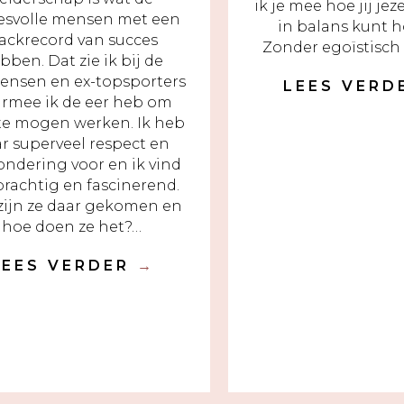
ik je mee hoe jij je
esvolle mensen met een
in balans kunt 
rackrecord van succes
Zonder egoïstisch t
bben. Dat zie ik bij de
ensen en ex-topsporters
LEES VER
rmee ik de eer heb om
te mogen werken. Ik heb
r superveel respect en
ndering voor en ik vind
prachtig en fascinerend.
zijn ze daar gekomen en
hoe doen ze het?…
LEES VERDER
→