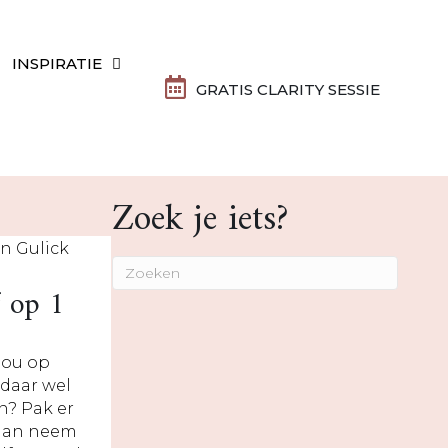
INSPIRATIE
GRATIS CLARITY SESSIE
Zoek je iets?
f op 1
 jou op
daar wel
an? Pak er
 dan neem