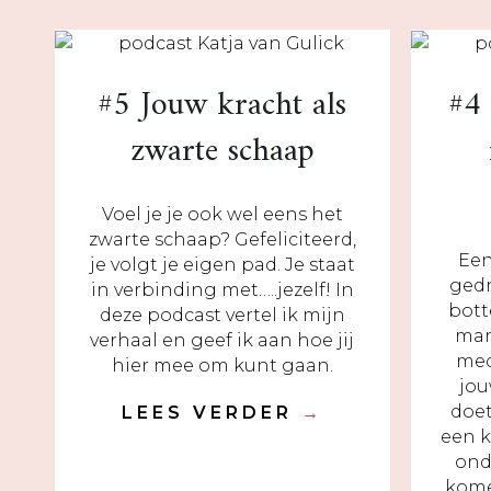
#5 Jouw kracht als
#4 
zwarte schaap
Voel je je ook wel eens het
zwarte schaap? Gefeliciteerd,
Een
je volgt je eigen pad. Je staat
gedr
in verbinding met…..jezelf! In
bott
deze podcast vertel ik mijn
man
verhaal en geef ik aan hoe jij
med
hier mee om kunt gaan.
jou
doet
LEES VERDER
→
een k
ond
kome