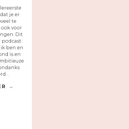
llereerste
dat je er
oveel te
n ook voor
ingen. Dit
er podcast
 ik ben en
ond is en
Ambitieuze
 ondanks
ord…
DER
→