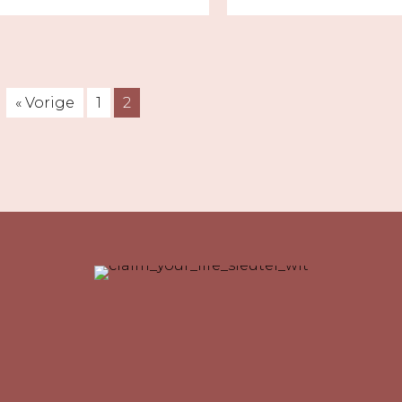
« Vorige
1
2