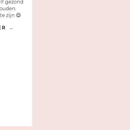
zelf gezond
houden.
e zijn 😉
DER
→