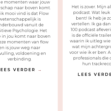
 de momenten waar jouw
Het is zover. Mijn a
rschap naar boven komt.
podcast. Wat leuk 
ik mooi vind is dat Flow
bent! Ik heb je z
wetenschappelijk is
vertellen. Ik ga da
nderbouwd vanuit de
100 podcast aflever
itieve Psychologie. Het
is de officiële trail
e in jou komt naar boven
waarin ik uitleg wie
deze momenten van flow
wat mijn achtergr
en is jouw weg naar
voor wie ik er ben: 
vulling, voldoening en
professionals die
verbinding.
hun trackrec
LEES VERDER
→
LEES VER