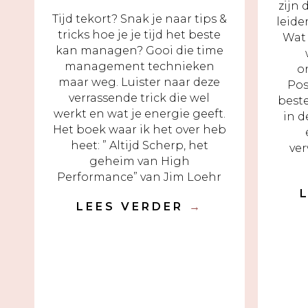
zijn
Tijd tekort? Snak je naar tips &
leide
tricks hoe je je tijd het beste
Wat 
kan managen? Gooi die time
management technieken
o
maar weg. Luister naar deze
Pos
verrassende trick die wel
best
werkt en wat je energie geeft.
in 
Het boek waar ik het over heb
heet: ” Altijd Scherp, het
ver
geheim van High
Performance” van Jim Loehr
LEES VERDER
→