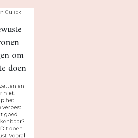
ewuste
ronen
gen om
 te doen
rzetten en
 niet.
op het
e verpest
et goed
rkenbaar?
. Dit doen
st. Vooral