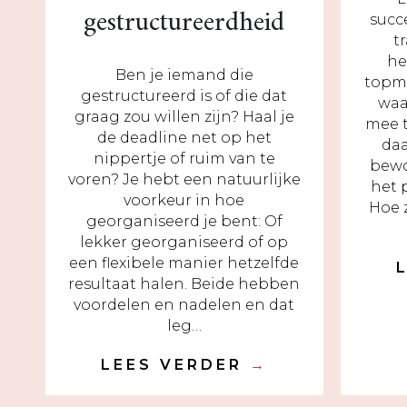
gestructureerdheid
succ
t
he
Ben je iemand die
topm
gestructureerd is of die dat
waa
graag zou willen zijn? Haal je
mee 
de deadline net op het
daa
nippertje of ruim van te
bewo
voren? Je hebt een natuurlijke
het 
voorkeur in hoe
Hoe 
georganiseerd je bent: Of
lekker georganiseerd of op
een flexibele manier hetzelfde
resultaat halen. Beide hebben
voordelen en nadelen en dat
leg…
LEES VERDER
→