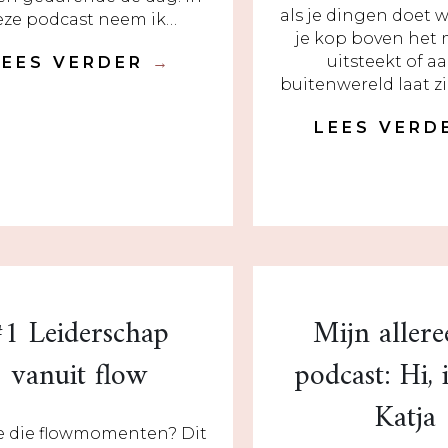
als je dingen doet 
eze podcast neem ik…
je kop boven het 
uitsteekt of a
LEES VERDER
→
buitenwereld laat zi
LEES VER
#1 Leiderschap
Mijn allere
vanuit flow
podcast: Hi, 
Katja
e die flowmomenten? Dit