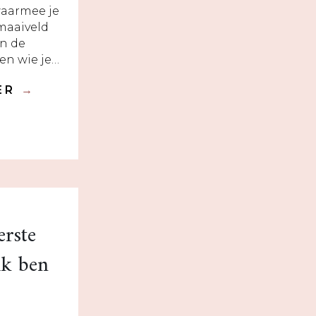
waarmee je
maaiveld
an de
en wie je…
DER
→
erste
ik ben