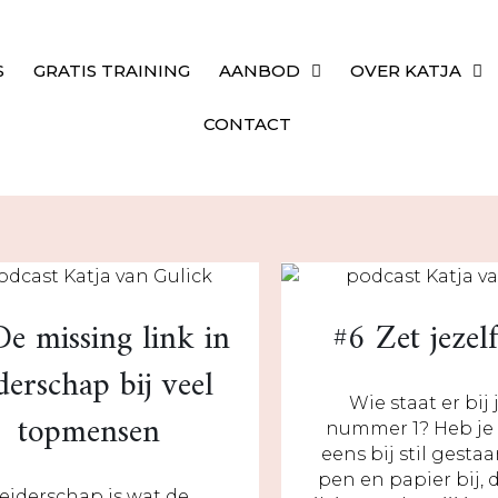
GRATIS TRAINING
AANBOD
OVER KATJA
CONTACT
De missing link in
#6 Zet jezel
iderschap bij veel
Wie staat er bij
topmensen
nummer 1? Heb je 
eens bij stil gesta
pen en papier bij,
eiderschap is wat de